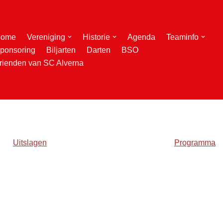
ome
Vereniging
Historie
Agenda
Teaminfo
ponsoring
Biljarten
Darten
BSO
rienden van SC Alverna
Uitslagen
Programma