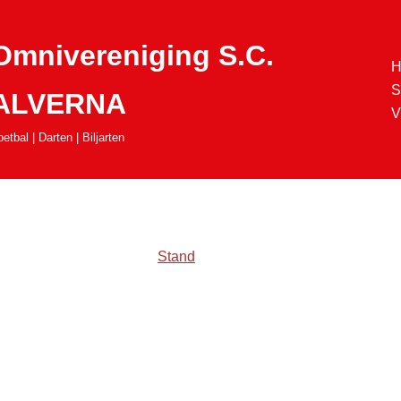
Omnivereniging S.C.
H
S
ALVERNA
V
etbal | Darten | Biljarten
Stand