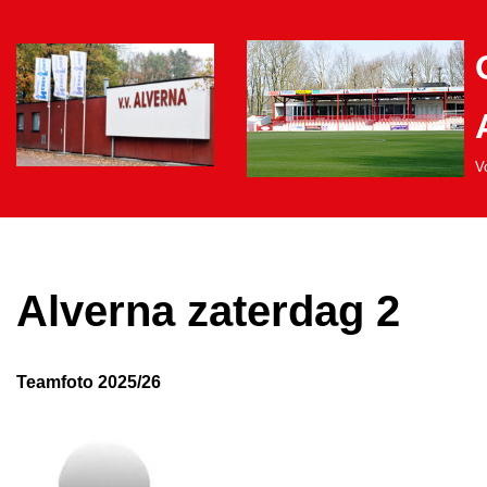
Ga
naar
de
inhoud
Vo
Alverna zaterdag 2
Teamfoto 2025/26