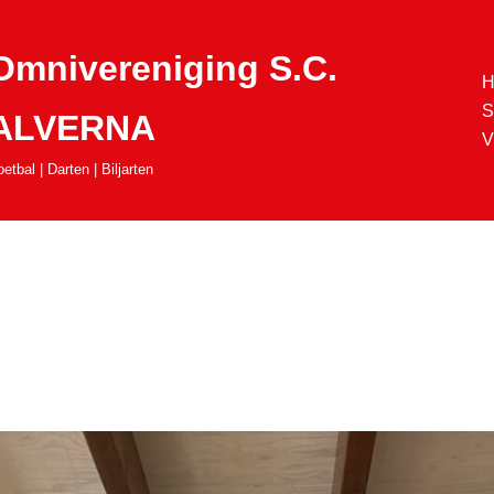
Omnivereniging S.C.
H
S
ALVERNA
V
etbal | Darten | Biljarten