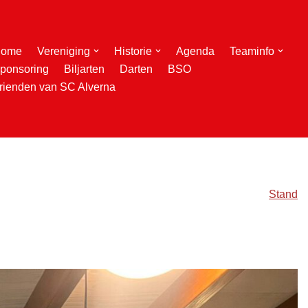
ome
Vereniging
Historie
Agenda
Teaminfo
ponsoring
Biljarten
Darten
BSO
rienden van SC Alverna
Stand