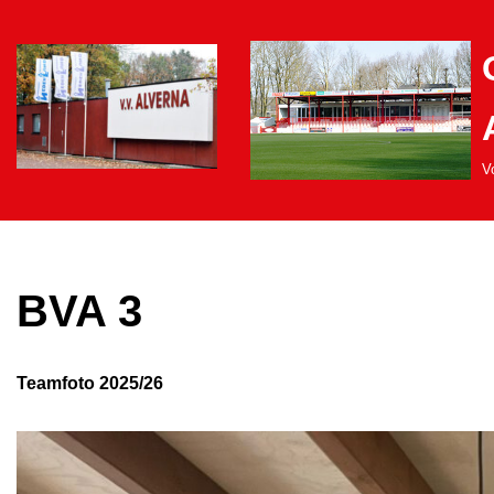
Ga
naar
de
inhoud
Vo
BVA 3
Teamfoto 2025/26