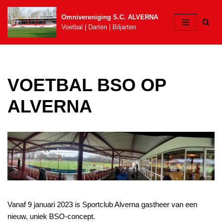
Omnivereniging S.C. ALVERNA
Ga
Voetbal | Darten | Biljarten
naar
de
inhoud
VOETBAL BSO OP
ALVERNA
Vanaf 9 januari 2023 is Sportclub Alverna gastheer van een
nieuw, uniek BSO-concept.