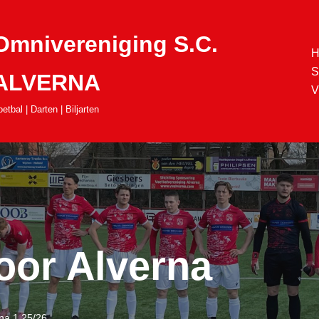
Omnivereniging S.C.
H
S
ALVERNA
V
etbal | Darten | Biljarten
oor Alverna
rna 1 25/26