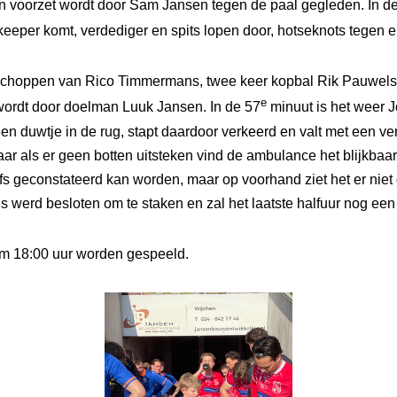
ijn voorzet wordt door Sam Jansen tegen de paal gegleden. In d
eeper komt, verdediger en spits lopen door, hotseknots tegen elk
schoppen van Rico Timmermans, twee keer kopbal Rik Pauwels, e
e
wordt door doelman Luuk Jansen. In de 57
minuut is het weer J
duwtje in de rug, stapt daardoor verkeerd en valt met een versc
maar als er geen botten uitsteken vind de ambulance het blijkb
fs geconstateerd kan worden, maar op voorhand ziet het er niet go
s werd besloten om te staken en zal het laatste halfuur nog ee
om 18:00 uur worden gespeeld.