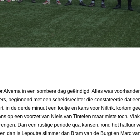
or Alverna in een sombere dag geëindigd. Alles was voorhanden
ders, beginnend met een scheidsrechter die constateerde dat een
rt, in de derde minuut een foutje en kans voor Niftrik, kortom 
ans op een voorzet van Niels van Tintelen maar miste toch. Vl
engen. Dan een rustige periode qua kansen, rond het halfuur we
 en dan is Lepoutre slimmer dan Bram van de Burgt en Marc van 