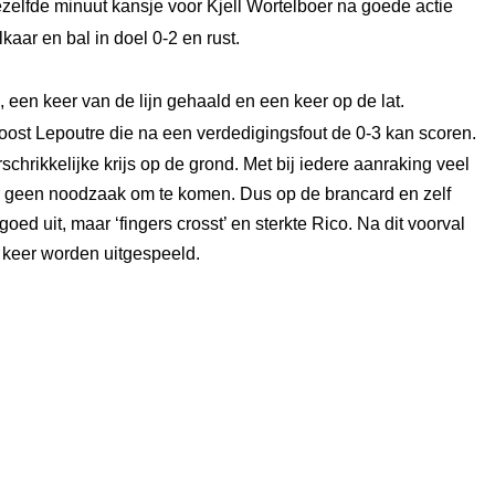
ezelfde minuut kansje voor Kjell Wortelboer na goede actie
aar en bal in doel 0-2 en rust.
en keer van de lijn gehaald en een keer op de lat.
oost Lepoutre die na een verdedigingsfout de 0-3 kan scoren.
hrikkelijke krijs op de grond. Met bij iedere aanraking veel
aar geen noodzaak om te komen. Dus op de brancard en zelf
ed uit, maar ‘fingers crosst’ en sterkte Rico. Na dit voorval
n keer worden uitgespeeld.